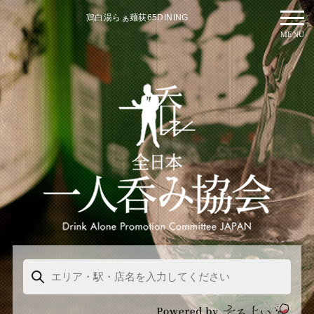
鶏白湯らぁ麺荻65DINING
MENU