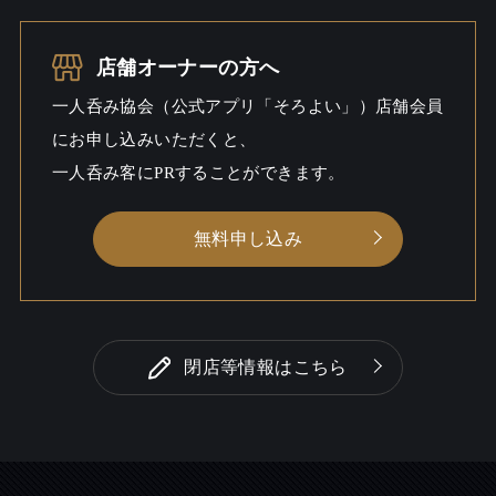
お酒の種類
25
一人呑み予算
2000円～6000円
店舗オーナーの方へ
一人呑み協会（公式アプリ「そろよい」）店舗会員
お酒
ウイスキー
にお申し込みいただくと、
一人呑み
しっとり
一人呑み客にPRすることができます。
シーン
無料申し込み
閉店等情報はこちら