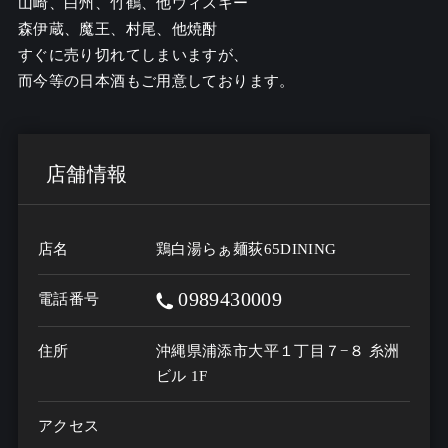
山崎、白州、竹鶴、他ウィスキー

森伊蔵、魔王、村尾、他焼酎

すぐに売り切れてしまいますが、

店舗情報
店名
鶏白湯らぁ麺荻65DINING
0989430009
電話番号
住所
沖縄県浦添市大平１丁目７−８ 糸洲
ビル 1F
アクセス