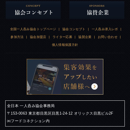
全国一人呑み協会トップページ
|
協会コンセプト
|
一人呑み潜入レポ
|
参加方法
|
協会加盟店
|
ライター応募
|
協賛企業
|
お問い合わせ
|
個人情報保護方針
全日本 一人呑み協会事務局
〒153-0063 東京都目黒区目黒1-24-12 オリックス目黒ビル2F
㈱フードコネクション内