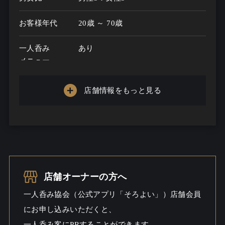
お客様年代
20歳 ～ 70歳
一人呑み
あり
メニュー
お酒の種類
20
店舗情報をもっと見る
一人呑み予算
1000円～3000円
お酒
ビール / ウイスキー / 焼酎こだわる
一人呑み
しっとり / 料理充実 / 出会いあるか
シーン
も
店舗オーナーの方へ
一人呑み協会（公式アプリ「そろよい」）店舗会員
にお申し込みいただくと、
一人呑み客にPRすることができます。