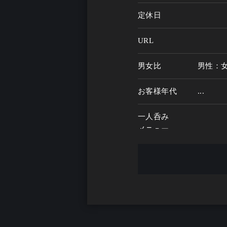
定休日
URL
男女比
男性：
お客様年代
...
一人呑み
メニュー
お酒の種類
一人呑み予算
...
お酒