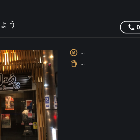
t りょう
...
...