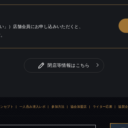
い」）店舗会員にお申し込みいただくと、
す。
閉店等情報はこちら
コンセプト
|
一人呑み潜入レポ
|
参加方法
|
協会加盟店
|
ライター応募
|
協賛