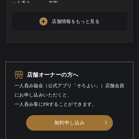
一人呑み
充実
メニュー
店舗情報をもっと見る
お酒の種類
15
一人呑み予算
3500円～5000円
お酒
一人呑み
ワイワイ
店舗オーナーの方へ
シーン
一人呑み協会（公式アプリ「そろよい」）店舗会員
にお申し込みいただくと、
一人呑み客にPRすることができます。
無料申し込み