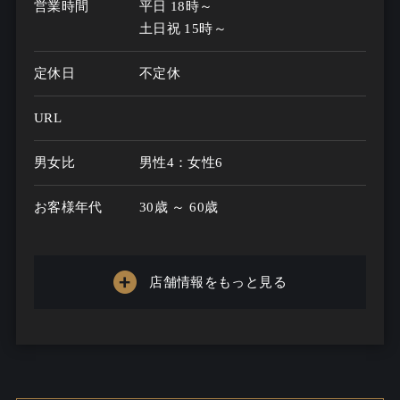
営業時間
平日 18時～

土日祝 15時～
定休日
不定休
URL
男女比
男性4：女性6
お客様年代
30歳 ～ 60歳
一人呑み
特になし
メニュー
店舗情報をもっと見る
お酒の種類
60
一人呑み予算
1100円～5500円