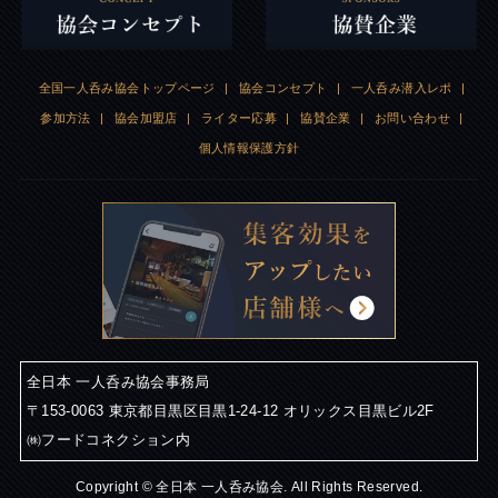
全国一人呑み協会トップページ
|
協会コンセプト
|
一人呑み潜入レポ
|
参加方法
|
協会加盟店
|
ライター応募
|
協賛企業
|
お問い合わせ
|
個人情報保護方針
全日本 一人呑み協会事務局
〒153-0063 東京都目黒区目黒1-24-12 オリックス目黒ビル2F
㈱フードコネクション内
Copyright © 全日本 一人呑み協会. All Rights Reserved.