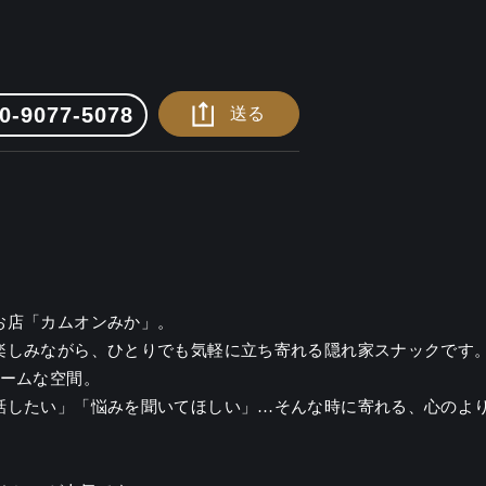
0-9077-5078
送る
店「カムオンみか」。

楽しみながら、ひとりでも気軽に立ち寄れる隠れ家スナックです。
ームな空間。

話したい」「悩みを聞いてほしい」…そんな時に寄れる、心のより