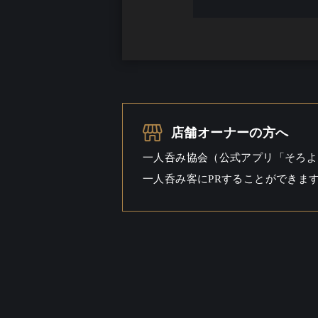
お酒の種類
10
一人呑み予算
1000円
お酒
一人呑み
店舗オーナーの方へ
シーン
一人呑み協会（公式アプリ「そろよ
一人呑み客にPRすることができま