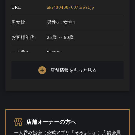
URL
akr4804307607.owst.jp
男女比
男性6：女性4
お客様年代
25歳 ～ 60歳
一人呑み
特になし
メニュー
店舗情報をもっと見る
お酒の種類
30
一人呑み予算
4000円～5000円
お酒
酒こだわる
一人呑み
料理充実
店舗オーナーの方へ
シーン
一人呑み協会（公式アプリ「そろよい」）店舗会員