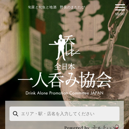
旬菜と旬魚と地酒 野良のまたたび
MENU