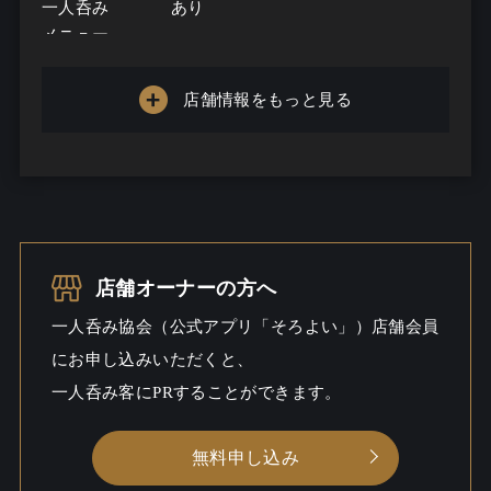
一人呑み
あり
メニュー
お酒の種類
0
店舗情報をもっと見る
一人呑み予算
3000円～5000円
お酒
ワインこだわる / 酒こだわる / ウイ
スキー
一人呑み
しっとり / 出会いあるかも / 料理充
店舗オーナーの方へ
シーン
実
一人呑み協会（公式アプリ「そろよい」）店舗会員
にお申し込みいただくと、
一人呑み客にPRすることができます。
無料申し込み