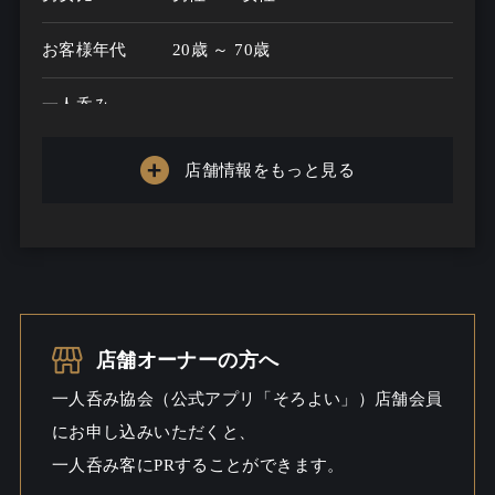
お客様年代
20歳 ～ 70歳
一人呑み
メニュー
店舗情報をもっと見る
お酒の種類
15
一人呑み予算
1000円～3000円
お酒
ビール / 酒こだわる
一人呑み
しっとり / 料理充実
店舗オーナーの方へ
シーン
一人呑み協会（公式アプリ「そろよい」）店舗会員
にお申し込みいただくと、
一人呑み客にPRすることができます。