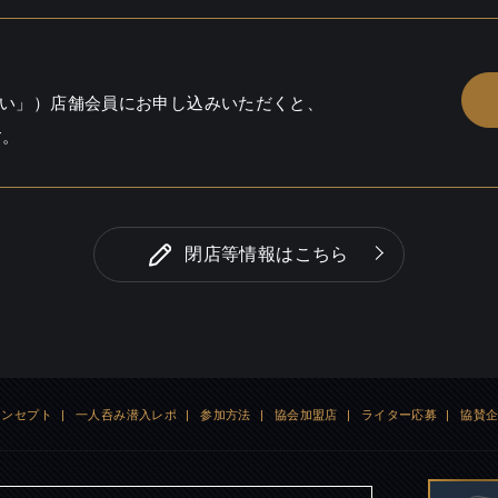
/ ウイスキー
り
い」）店舗会員にお申し込みいただくと、
す。
閉店等情報はこちら
コンセプト
|
一人呑み潜入レポ
|
参加方法
|
協会加盟店
|
ライター応募
|
協賛