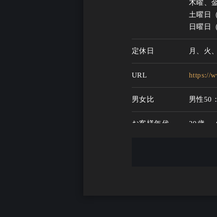
木曜、金曜
土曜日（ラ
日曜日（
定休日
月、火
URL
https:/
男女比
男性50
お客様年代
20歳 ～
一人呑み
あり
メニュー
お酒の種類
50
一人呑み予算
2000円