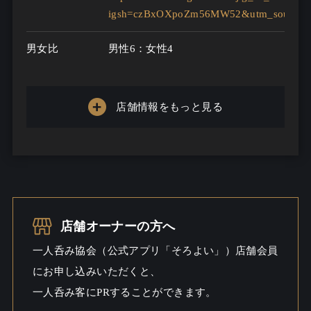
igsh=czBxOXpoZm56MW52&utm_source=
男女比
男性6：女性4
お客様年代
20歳 ～ 70歳
店舗情報をもっと見る
一人呑み
メニュー
お酒の種類
30
一人呑み予算
2000円～4000円
店舗オーナーの方へ
お酒
一人呑み協会（公式アプリ「そろよい」）店舗会員
にお申し込みいただくと、
一人呑み
シーン
一人呑み客にPRすることができます。