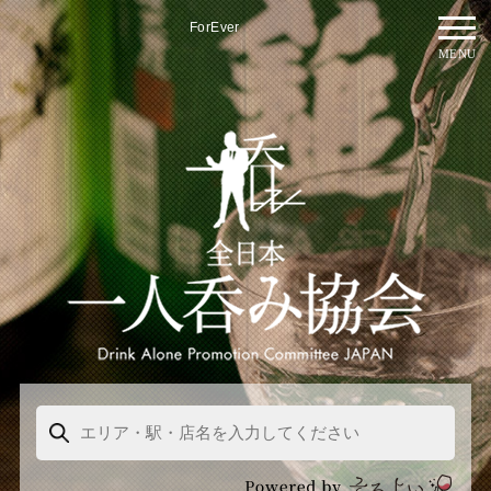
ForEver
MENU