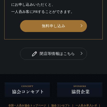
にお申し込みいただくと、
一人呑み
しっとり / 料理充実
シーン
一人呑み客にPRすることができます。
無料申し込み
閉店等情報はこちら
全国一人呑み協会トップページ
|
協会コンセプト
|
一人呑み潜入レポ
|