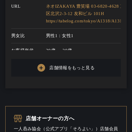
URL
ネオIZAKAYA 豊笑場 03-6820-4628 
区北沢2-3-12 友和ビル 101H
https://tabelog.com/tokyo/A1318/A131802
男女比
男性1：女性1
お客様年代
20歳 ～ 20歳
一人呑み
あり
店舗情報をもっと見る
メニュー
お酒の種類
92020
一人呑み予算
10000円～3000円
お酒
ビール / ウイスキー / ワイン / 焼酎
店舗オーナーの方へ
こだわる / 酒こだわる
一人呑み協会（公式アプリ「そろよい」）店舗会員