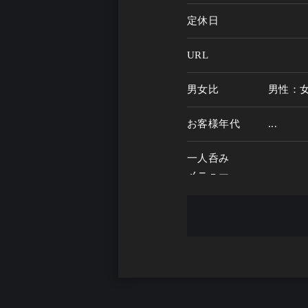
定休日
URL
男女比
男性：
お客様年代
...
一人呑み
メニュー
お酒の種類
一人呑み予算
...
お酒