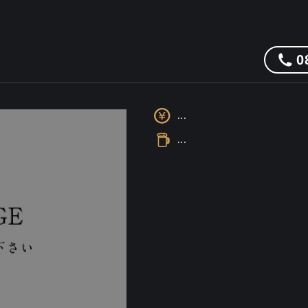
0
...
...