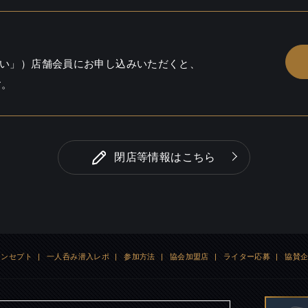
い」）店舗会員にお申し込みいただくと、
す。
閉店等情報はこちら
コンセプト
|
一人呑み潜入レポ
|
参加方法
|
協会加盟店
|
ライター応募
|
協賛