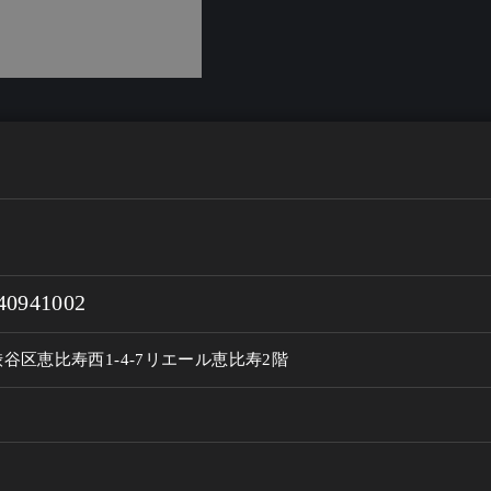
40941002
谷区恵比寿西1-4-7リエール恵比寿2階