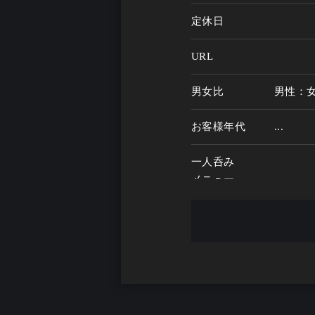
定休日
URL
男女比
男性：
お客様年代
...
一人呑み
メニュー
お酒の種類
一人呑み予算
...
お酒