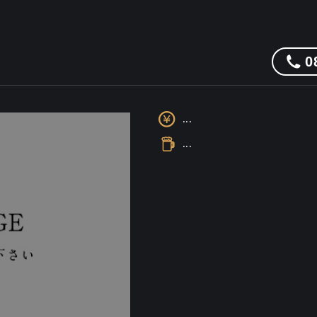
0
...
...