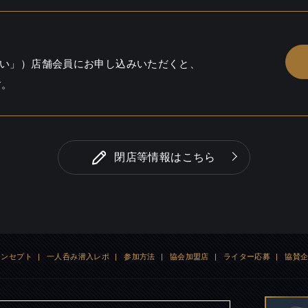
い」）店舗会員にお申し込みいただくと、
す。
閉店等情報はこちら
コンセプト
|
一人呑み潜入レポ
|
参加方法
|
協会加盟店
|
ライター応募
|
協賛