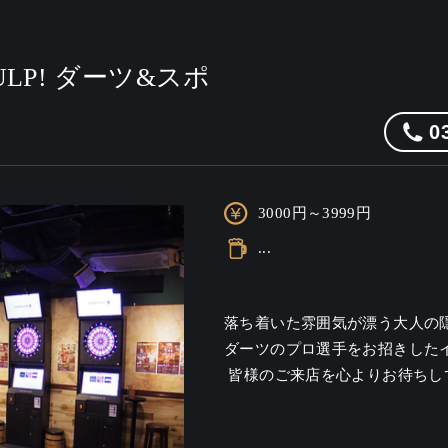
ar GULP! ダーツ&スポ
0
3000円～3999円
...
落ち着いた雰囲気が漂う大人の
ダーツのプロ選手をお招きした
 皆様のご来店を心よりお待ちし