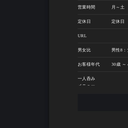
営業時間
月～土　1
定休日
定休日
URL
男女比
男性8：
お客様年代
30歳 ～
一人呑み
メニュー
お酒の種類
60
一人呑み予算
3000円