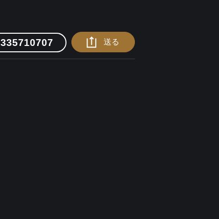
0335710707
送る