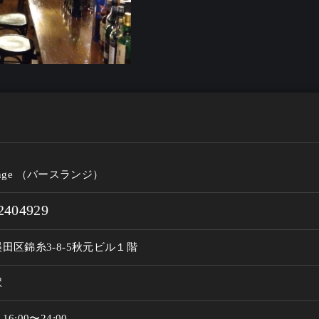
lainge （バースランジ）
2404929
田区錦糸3-8-5秋元ビル１階
駅
:00〜24:00
