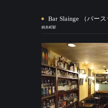
Bar Slainge （バ
錦糸町駅