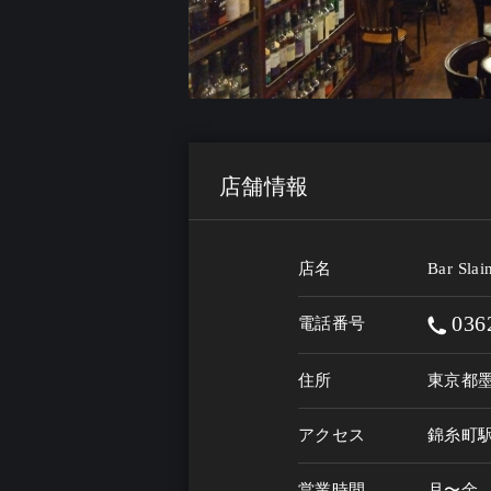
店舗情報
店名
Bar S
036
電話番号
住所
東京都墨
アクセス
錦糸町
営業時間
月〜金　16