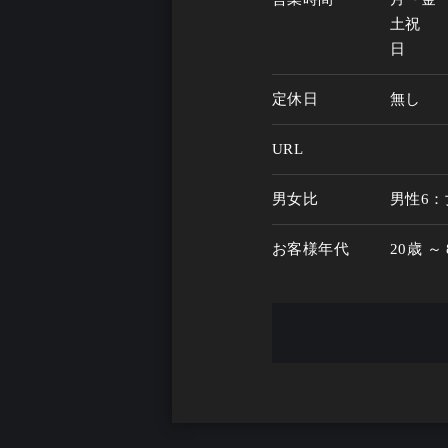
土祝　　14
日　　　1
定休日
無し
URL
男女比
男性6：
お客様年代
20歳 ～
一人呑み
特にな
メニュー
お酒の種類
300
一人呑み予算
2000円