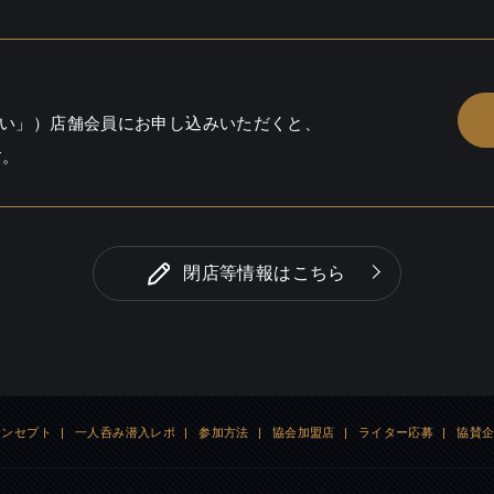
ー / 酒こだわる
り
い」）店舗会員にお申し込みいただくと、
す。
閉店等情報はこちら
コンセプト
|
一人呑み潜入レポ
|
参加方法
|
協会加盟店
|
ライター応募
|
協賛