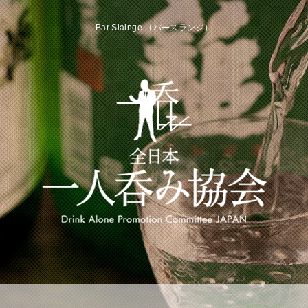
Bar Slainge （バースランジ）