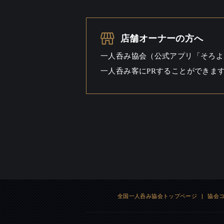
お酒
ウイスキ
店舗オーナーの方へ
一人呑み
しっと
シーン
一人呑み協会（公式アプリ「そろよ
一人呑み客にPRすることができま
全国一人呑み協会トップページ
|
協会