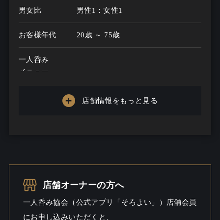
男女比
男性1：女性1
お客様年代
20歳 ～ 75歳
一人呑み
メニュー
お酒の種類
100
店舗情報をもっと見る
一人呑み予算
1000円～5000円
お酒
ワインこだわる / 酒こだわる / 焼酎
こだわる / ビール / ワイン / ウイス
キー
店舗オーナーの方へ
一人呑み
料理充実 / ワイワイ / しっとり
一人呑み協会（公式アプリ「そろよい」）店舗会員
シーン
にお申し込みいただくと、