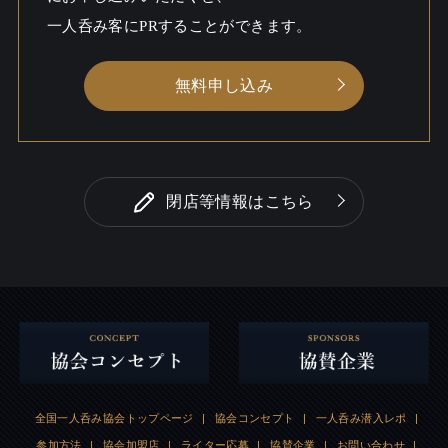
一人呑み客にPRすることができます。
無料申し込み
閉店等情報はこちら
全国一人呑み協会トップページ
|
協会コンセプト
|
一人呑み潜入レポ
|
参加方法
|
協会加盟店
|
ライター応募
|
協賛企業
|
お問い合わせ
|