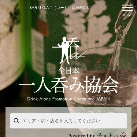
BAR G.O.A.T.（ゴート）新宿西口店
MENU