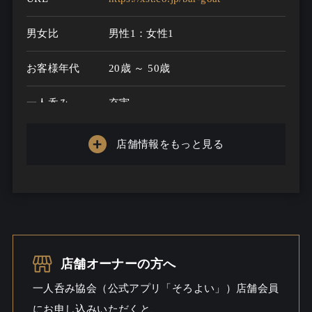
男女比
男性1：女性1
お客様年代
20歳 ～ 50歳
一人呑み
充実
メニュー
店舗情報をもっと見る
お酒の種類
100
一人呑み予算
2000円～5000円
お酒
酒こだわる / 焼酎こだわる / ビール /
ウイスキー
店舗オーナーの方へ
一人呑み
出会いあるかも / ワイワイ
一人呑み協会（公式アプリ「そろよい」）店舗会員
シーン
にお申し込みいただくと、