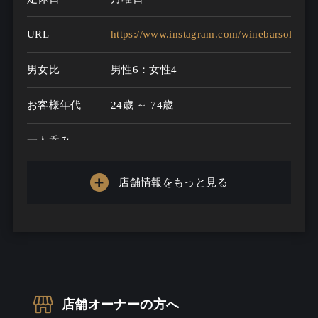
URL
https://www.instagram.com/winebarsoleil/
男女比
男性6：女性4
お客様年代
24歳 ～ 74歳
一人呑み
メニュー
店舗情報をもっと見る
お酒の種類
15
一人呑み予算
2500円～1000000円
お酒
ワインこだわる / ウイスキー / ビー
ル
店舗オーナーの方へ