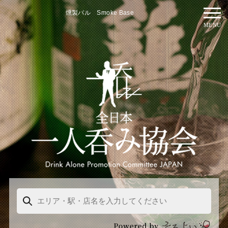
燻製バル Smoke Base
MENU