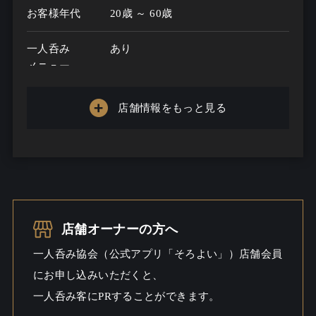
お客様年代
20歳 ～ 60歳
一人呑み
あり
メニュー
お酒の種類
50
店舗情報をもっと見る
一人呑み予算
1500円～3000円
お酒
ビール / 焼酎こだわる / ウイスキー
一人呑み
ワイワイ / しっとり / 料理充実
シーン
店舗オーナーの方へ
一人呑み協会（公式アプリ「そろよい」）店舗会員
にお申し込みいただくと、
一人呑み客にPRすることができます。