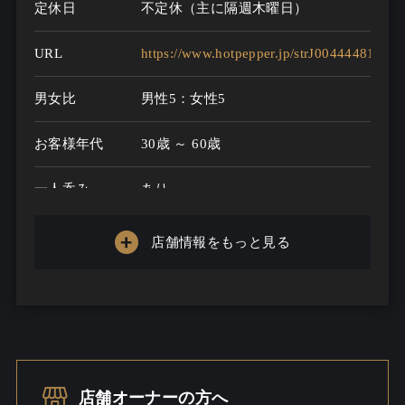
定休日
不定休（主に隔週木曜日）
URL
https://www.hotpepper.jp/strJ004444813/
男女比
男性5：女性5
お客様年代
30歳 ～ 60歳
一人呑み
あり
メニュー
店舗情報をもっと見る
お酒の種類
60
一人呑み予算
2000円～5000円
お酒
焼酎こだわる / ビール / ウイスキー
一人呑み
料理充実
店舗オーナーの方へ