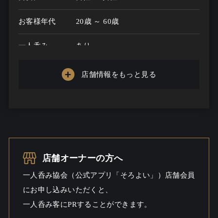
お客様年代
20歳 ～ 60歳
一人呑み
あり
メニュー
店舗情報をもっと見る
お酒の種類
40
一人呑み予算
2500円～4000円
お酒
ビール
一人呑み
しっとり / 出会いあるかも / 料理充
店舗オーナーの方へ
シーン
実
一人呑み協会（公式アプリ「そろよい」）店舗会員
にお申し込みいただくと、
一人呑み客にPRすることができます。