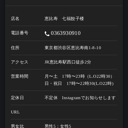
店名
恵比寿 七福餃子楼
0363930910
電話番号
住所
東京都渋谷区恵比寿南1-8-10
アクセス
JR恵比寿駅西口徒歩2分
営業時間
月〜土　17時〜23時（L.O22時30）

日・祝日　17時〜22時30(L.O22時)
定休日
不定休 Instagramでお知らせします
URL
男女比
男性5：女性5