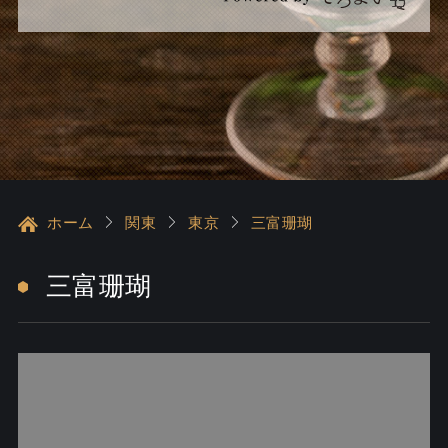
ホーム
関東
東京
三富珊瑚
三富珊瑚