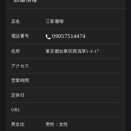
店名
三富珊瑚
09057514474
電話番号
住所
東京都台東区西浅草1-3-17
アクセス
営業時間
定休日
URL
男女比
男性：女性