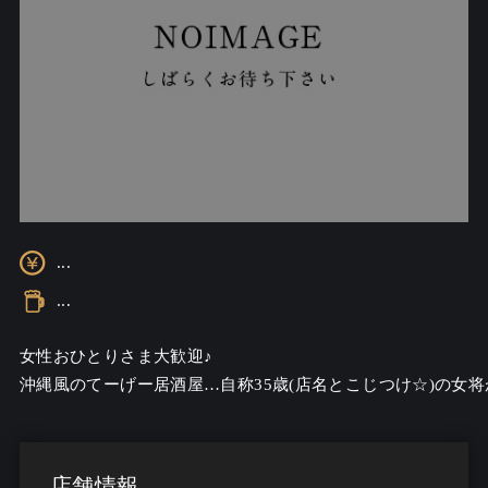
...
...
女性おひとりさま大歓迎♪

沖縄風のてーげー居酒屋…自称35歳(店名とこじつけ☆)の女
店舗情報