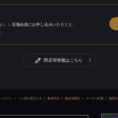
い」）店舗会員にお申し込みいただくと、
す。
閉店等情報はこちら
コンセプト
|
一人呑み潜入レポ
|
参加方法
|
協会加盟店
|
ライター応募
|
協賛