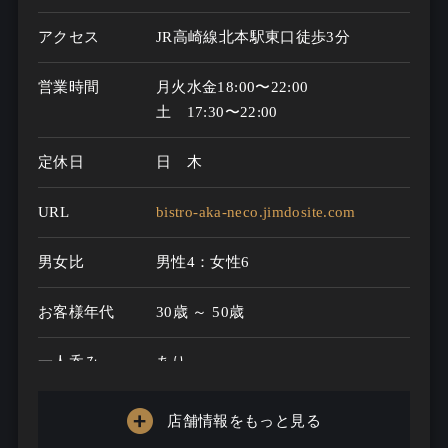
アクセス
JR高崎線北本駅東口徒歩3分
営業時間
月火水金18:00〜22:00

土　17:30〜22:00
定休日
日 木
URL
bistro-aka-neco.jimdosite.com
男女比
男性4：女性6
お客様年代
30歳 ～ 50歳
一人呑み
あり
メニュー
店舗情報をもっと見る
お酒の種類
30