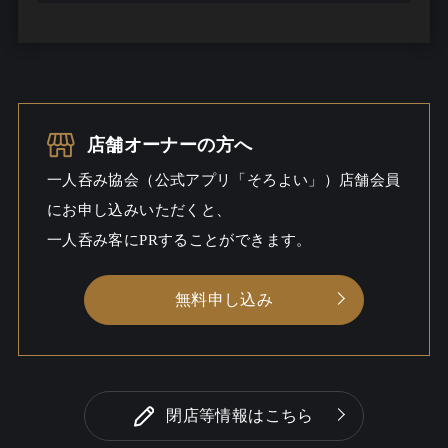
一人呑み予算
2000円～8000円
お酒
ワインこだわる / 酒こだわる / ビー
ル
店舗オーナーの方へ
一人呑み
しっとり
一人呑み協会（公式アプリ「そろよい」）店舗会員
シーン
にお申し込みいただくと、
一人呑み客にPRすることができます。
無料申し込み
閉店等情報はこちら