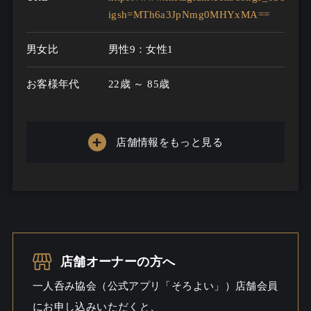
igsh=MTh6a3JpNmg0MHYxMA==
男女比
男性9：女性1
お客様年代
22歳 ～ 85歳
一人呑み
特になし
メニュー
店舗情報をもっと見る
お酒の種類
40
一人呑み予算
2500円～8000円
お酒
焼酎こだわる / 酒こだわる
店舗オーナーの方へ
一人呑み
しっとり
一人呑み協会（公式アプリ「そろよい」）店舗会員
シーン
にお申し込みいただくと、