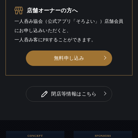
こだわる / ビール / ワイン / ウイス
キー
店舗オーナーの方へ
一人呑み協会（公式アプリ「そろよい」）店舗会員
一人呑み
ワイワイ / 出会いあるかも
にお申し込みいただくと、
シーン
一人呑み客にPRすることができます。
無料申し込み
閉店等情報はこちら