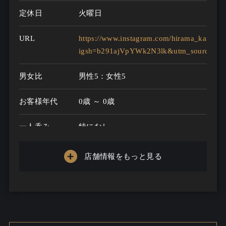
定休日
火曜日
URL
https://www.instagram.com/hirama_karaoke
igsh=b291ajVpYWk2N3lk&utm_source=qr
男女比
男性5：女性5
お客様年代
0歳 ～ 0歳
一人呑み
特になし
メニュー
店舗情報をもっと見る
お酒の種類
100
一人呑み予算
2000円～4000円
お酒
ワインこだわる / 酒こだわる / 焼酎