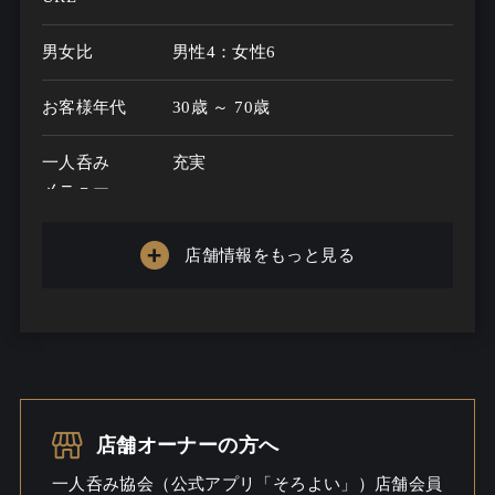
男女比
男性4：女性6
お客様年代
30歳 ～ 70歳
一人呑み
充実
メニュー
お酒の種類
50
店舗情報をもっと見る
一人呑み予算
1200円～10000円
お酒
酒こだわる / ワインこだわる / 焼酎
こだわる / ビール / ワイン / ウイス
キー
店舗オーナーの方へ
一人呑み
出会いあるかも
一人呑み協会（公式アプリ「そろよい」）店舗会員
シーン