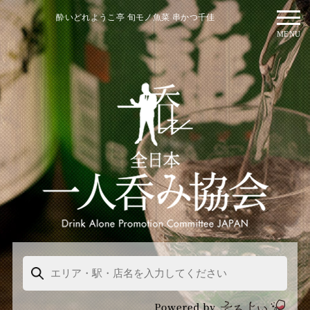
酔いどれようこ亭 旬モノ魚菜 串かつ千佳
MENU