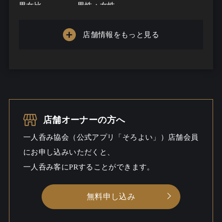
男女比
男性：女性
お客様年代
...
店舗情報をもっと見る
一人呑み
充実
メニュー
お酒の種類
10102
一人呑み予算
3000円～13000円
店舗オーナーの方へ
一人呑み協会（公式アプリ「そろよい」）店舗会員
お酒
酒こだわる / ビール / ウイスキー /
にお申し込みいただくと、
ワイン / 焼酎こだわる
一人呑み客にPRすることができます。
一人呑み
しっとり / 料理充実 / 出会いあるか
シーン
も
無料申し込み