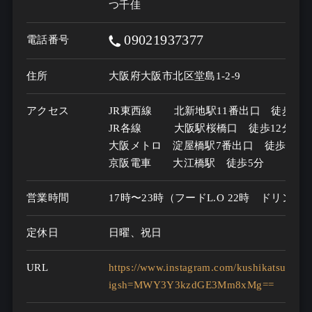
つ千佳
09021937377
電話番号
住所
大阪府大阪市北区堂島1-2-9
アクセス
JR東西線　　北新地駅11番出口　徒歩5分

JR各線　　　大阪駅桜橋口　徒歩12分　

大阪メトロ　淀屋橋駅7番出口　徒歩7分

京阪電車　　大江橋駅　徒歩5分
営業時間
17時〜23時（フードL.O 22時　ドリンクL.
定休日
日曜、祝日
URL
https://www.instagram.com/kushikatsu.senk
igsh=MWY3Y3kzdGE3Mm8xMg==