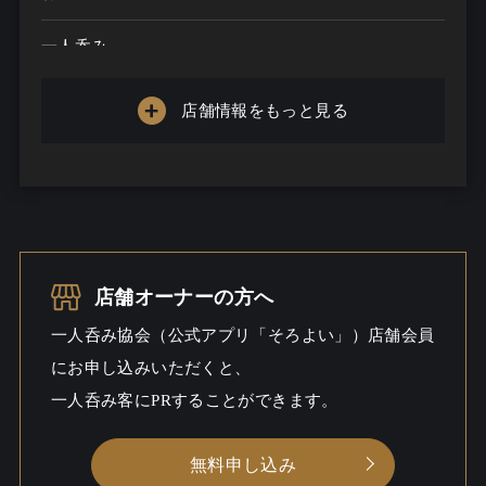
一人呑み
メニュー
店舗情報をもっと見る
お酒の種類
20
一人呑み予算
2000円～5000円
お酒
ウイスキー / ビール / 焼酎こだわる
一人呑み
しっとり
店舗オーナーの方へ
シーン
一人呑み協会（公式アプリ「そろよい」）店舗会員
にお申し込みいただくと、
一人呑み客にPRすることができます。
無料申し込み