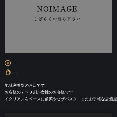
...
...
地域密着型のお店です

お客様の７〜８割が女性のお客様です

イタリアンをベースに前菜やピザパスタ、またお手軽な居酒