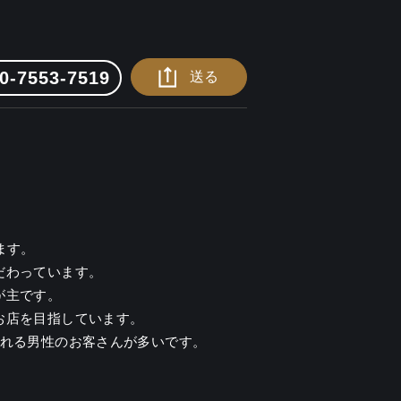
0-7553-7519
送る
す。

わっています。

主です。

店を目指しています。

られる男性のお客さんが多いです。