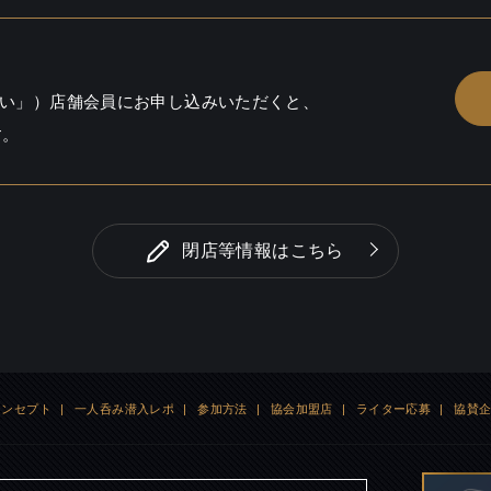
い」）店舗会員にお申し込みいただくと、
す。
閉店等情報はこちら
コンセプト
|
一人呑み潜入レポ
|
参加方法
|
協会加盟店
|
ライター応募
|
協賛