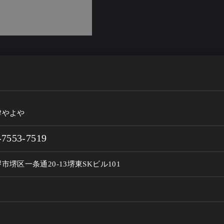
肆やよや
-7553-7519
市堺区一条通20-13堺東SKビル101