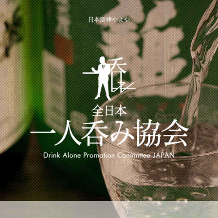
日本酒肆やよや