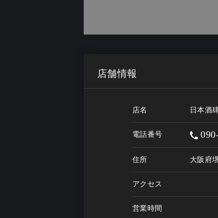
店舗情報
店名
日本酒
090
電話番号
住所
大阪府堺
アクセス
営業時間