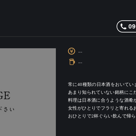
09
...
...
常に40種類の日本酒をおいていま
あまり知られていない銘柄にこだ
料理は日本酒に合うような酒肴が
女性がひとりでフラリと寄れるお
おひとりで2杯ぐらい飲んで帰