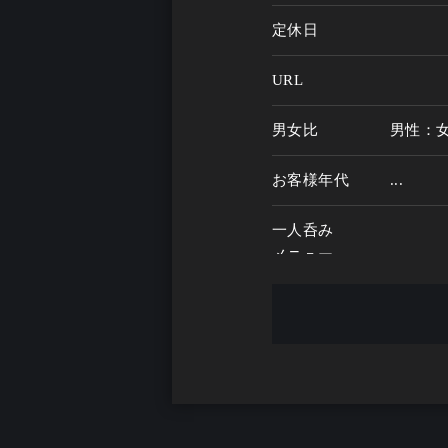
定休日
URL
男女比
男性：
お客様年代
...
一人呑み
メニュー
お酒の種類
一人呑み予算
...
お酒