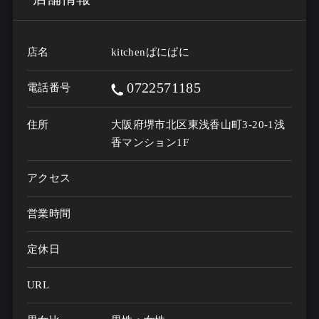
店名
kitchenぱにぱに
0722571185
電話番号
住所
大阪府堺市北区東浅香山町3-20-1浅
香マンション1F
アクセス
営業時間
定休日
URL