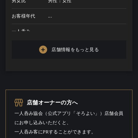
男女比
男性：女性
お客様年代
...
一人呑み
メニュー
店舗情報をもっと見る
お酒の種類
一人呑み予算
...
お酒
一人呑み
店舗オーナーの方へ
シーン
一人呑み協会（公式アプリ「そろよい」）店舗会員
にお申し込みいただくと、
一人呑み客にPRすることができます。