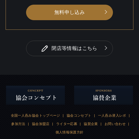
無料申し込み
閉店等情報はこちら
全国一人呑み協会トップページ
|
協会コンセプト
|
一人呑み潜入レポ
|
参加方法
|
協会加盟店
|
ライター応募
|
協賛企業
|
お問い合わせ
|
個人情報保護方針