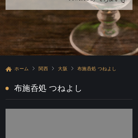
ホーム
関西
大阪
布施呑処 つねよし
布施呑処 つねよし