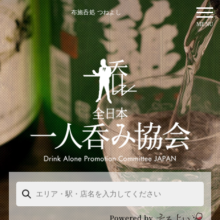
布施呑処 つねよし
MENU