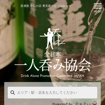
居酒屋 早紀の店 豊見親〜とぅゆみゃ〜
MENU