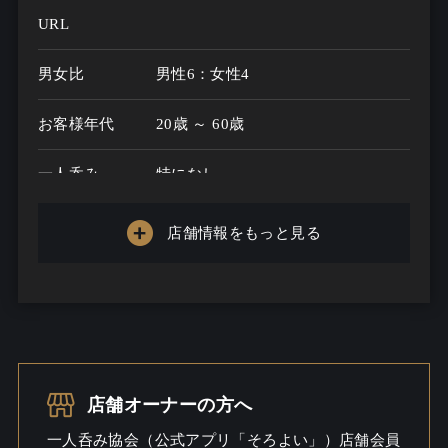
URL
男女比
男性6：女性4
お客様年代
20歳 ～ 60歳
一人呑み
特になし
メニュー
店舗情報をもっと見る
お酒の種類
20
一人呑み予算
3000円～5000円
お酒
ビール
一人呑み
ワイワイ / しっとり
店舗オーナーの方へ
シーン
一人呑み協会（公式アプリ「そろよい」）店舗会員