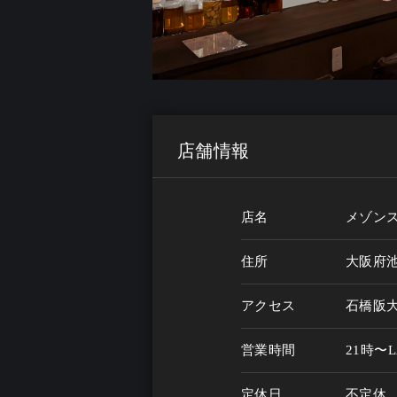
店舗情報
店名
メゾン
住所
大阪府池
アクセス
石橋阪大
営業時間
21時〜L
定休日
不定休