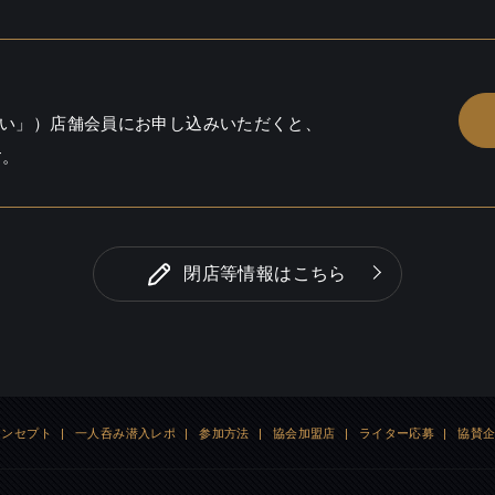
い」）店舗会員にお申し込みいただくと、
す。
閉店等情報はこちら
コンセプト
|
一人呑み潜入レポ
|
参加方法
|
協会加盟店
|
ライター応募
|
協賛