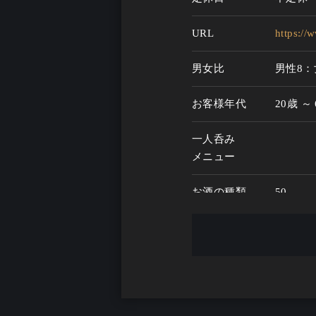
URL
https:/
男女比
男性8：
お客様年代
20歳 ～
一人呑み
メニュー
お酒の種類
50
一人呑み予算
800円～
お酒
一人呑み
シーン