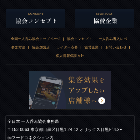
全国一人呑み協会トップページ
|
協会コンセプト
|
一人呑み潜入レポ
|
参加方法
|
協会加盟店
|
ライター応募
|
協賛企業
|
お問い合わせ
|
個人情報保護方針
全日本 一人呑み協会事務局
〒153-0063 東京都目黒区目黒1-24-12 オリックス目黒ビル2F
㈱フードコネクション内