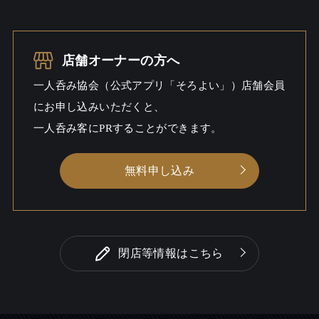
一人呑み
あり
メニュー
お酒の種類
6
店舗オーナーの方へ
一人呑み協会（公式アプリ「そろよい」）店舗会員
一人呑み予算
800円～4000円
にお申し込みいただくと、
お酒
一人呑み客にPRすることができます。
一人呑み
しっとり
無料申し込み
シーン
閉店等情報はこちら