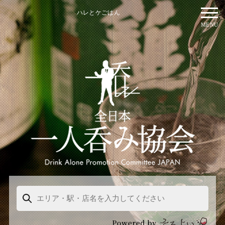
ハレとケごはん
MENU