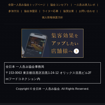
全国一人呑み協会トップページ
|
協会コンセプト
|
一人呑み潜入レポ
|
参加方法
|
協会加盟店
|
ライター応募
|
協賛企業
|
お問い合わせ
|
個人情報保護方針
全日本 一人呑み協会事務局
〒153-0063 東京都目黒区目黒1-24-12 オリックス目黒ビル2F
㈱フードコネクション内
Copyright © 全日本 一人呑み協会. All Rights Reserved.