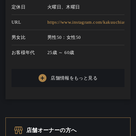
定休日
火曜日、木曜日
URL
https://www.instagram.com/kakuuchiasakur
男女比
男性50：女性50
お客様年代
25歳 ～ 60歳
一人呑み
特になし
メニュー
店舗情報をもっと見る
お酒の種類
50
一人呑み予算
2000円～3500円
お酒
ビール / 酒こだわる
店舗オーナーの方へ