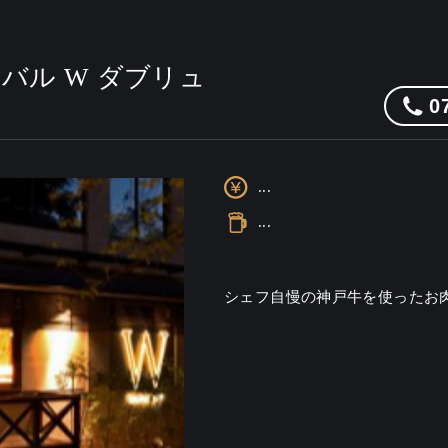
バル W ダブリュ
0
...
...
シェフ自慢の神戸牛を使ったお