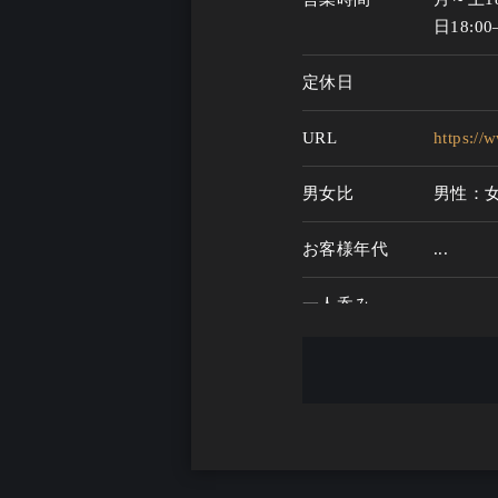
日18:00–
定休日
URL
https://
男女比
男性：
お客様年代
...
一人呑み
メニュー
お酒の種類
一人呑み予算
...