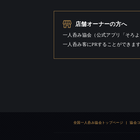
お酒
一人呑み
店舗オーナーの方へ
シーン
一人呑み協会（公式アプリ「そろよ
一人呑み客にPRすることができま
全国一人呑み協会トップページ
|
協会