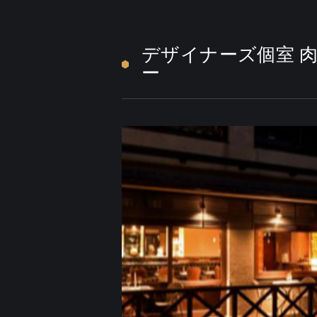
デザイナーズ個室 肉
ー