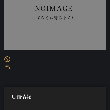
...
...
店舗情報