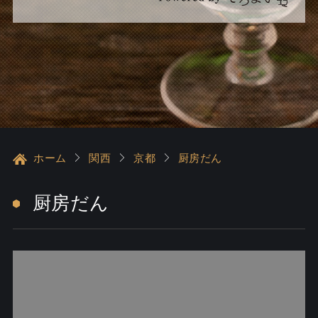
ホーム
関西
京都
厨房だん
厨房だん