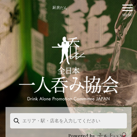
厨房だん
MENU