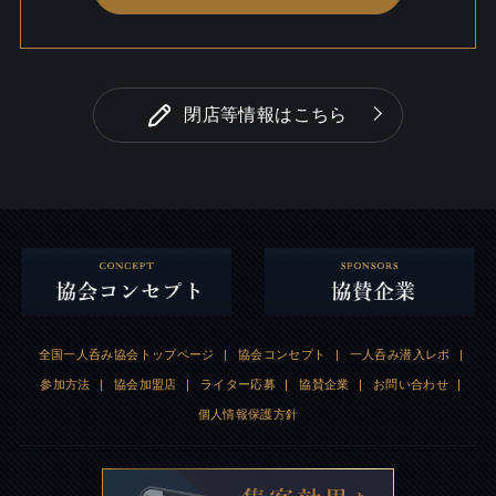
閉店等情報はこちら
全国一人呑み協会トップページ
|
協会コンセプト
|
一人呑み潜入レポ
|
参加方法
|
協会加盟店
|
ライター応募
|
協賛企業
|
お問い合わせ
|
個人情報保護方針