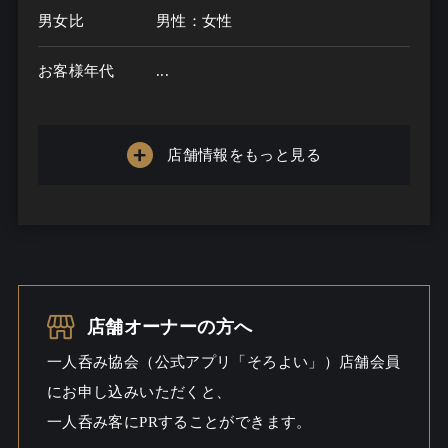
男女比
男性：女性
お客様年代
...
一人呑み
メニュー
店舗情報をもっと見る
お酒の種類
一人呑み予算
...
お酒
店舗オーナーの方へ
一人呑み
一人呑み協会（公式アプリ「そろよい」）店舗会員
シーン
にお申し込みいただくと、
一人呑み客にPRすることができます。