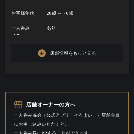
お客様年代
20歳 ～ 70歳
一人呑み
あり
メニュー
お酒の種類
20
店舗情報をもっと見る
一人呑み予算
500円～3000円
お酒
焼酎こだわる / ビール / ワイン / ウ
イスキー / 酒こだわる
一人呑み
出会いあるかも / しっとり / ワイワ
店舗オーナーの方へ
シーン
イ
一人呑み協会（公式アプリ「そろよい」）店舗会員
にお申し込みいただくと、
一人呑み客にPRすることができます。