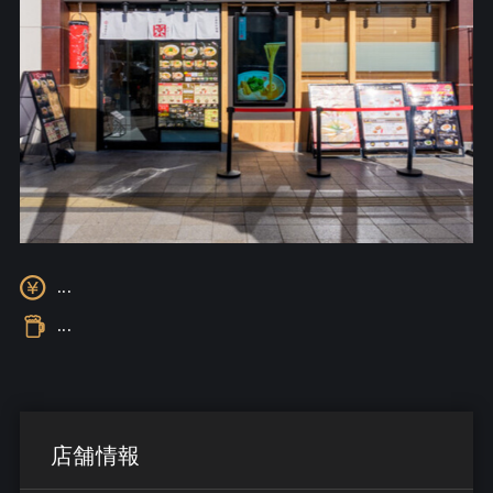
...
...
店舗情報