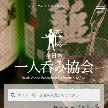
らぁ〜めん京 ピオレ姫路店
MENU