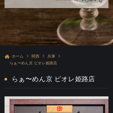
ホーム
関西
兵庫
らぁ〜めん京 ピオレ姫路店
らぁ〜めん京 ピオレ姫路店