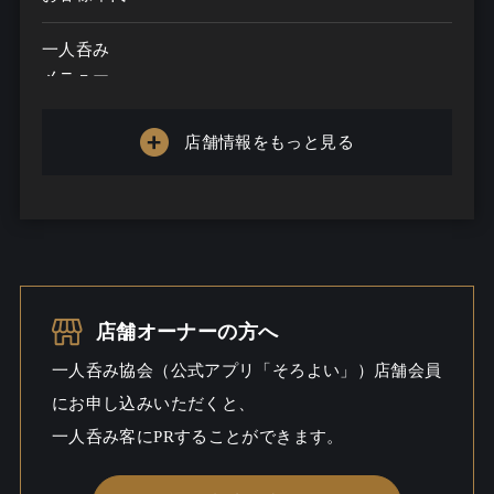
一人呑み
メニュー
お酒の種類
店舗情報をもっと見る
一人呑み予算
...
お酒
一人呑み
シーン
店舗オーナーの方へ
一人呑み協会（公式アプリ「そろよい」）店舗会員
にお申し込みいただくと、
一人呑み客にPRすることができます。