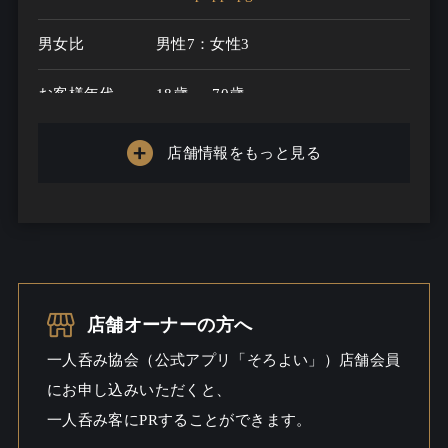
男女比
男性7：女性3
お客様年代
18歳 ～ 70歳
一人呑み
充実
店舗情報をもっと見る
メニュー
お酒の種類
50
一人呑み予算
1500円～5000円
お酒
酒こだわる / ビール / 焼酎こだわる /
店舗オーナーの方へ
ウイスキー
一人呑み協会（公式アプリ「そろよい」）店舗会員
にお申し込みいただくと、
一人呑み
料理充実 / 出会いあるかも / しっと
シーン
り
一人呑み客にPRすることができます。