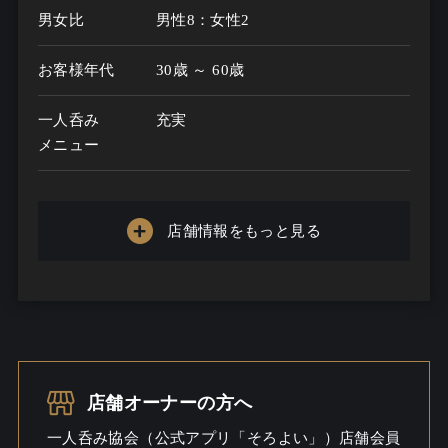
男女比
男性8：女性2
お客様年代
30歳 ～ 60歳
一人呑み
充実
メニュー
お酒の種類
20
店舗情報をもっと見る
一人呑み予算
1500円～15000円
お酒
ワインこだわる
一人呑み
しっとり
シーン
店舗オーナーの方へ
一人呑み協会（公式アプリ「そろよい」）店舗会員