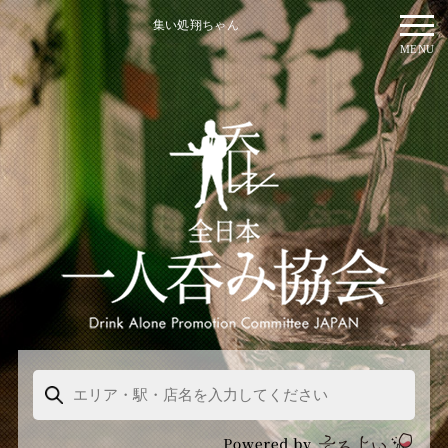
集い処翔ちゃん
MENU