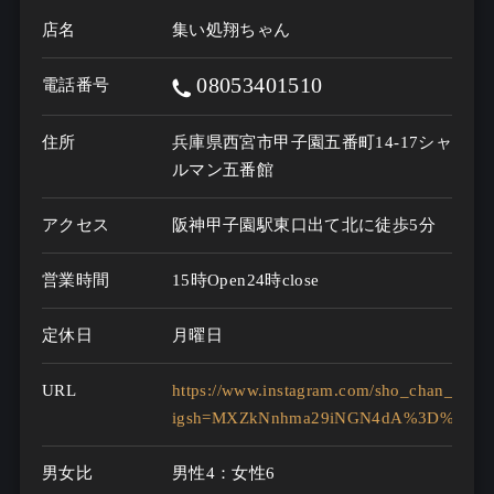
店名
集い処翔ちゃん
08053401510
電話番号
住所
兵庫県西宮市甲子園五番町14-17シャ
ルマン五番館
アクセス
阪神甲子園駅東口出て北に徒歩5分
営業時間
15時Open24時close
定休日
月曜日
URL
https://www.instagram.com/sho_chan_irie?
igsh=MXZkNnhma29iNGN4dA%3D%3D&ut
男女比
男性4：女性6