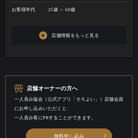
お客様年代
25歳 ～ 60歳
一人呑み
あり
メニュー
店舗情報をもっと見る
お酒の種類
10
一人呑み予算
1200円～3000円
お酒
酒こだわる / 焼酎こだわる / ビール /
ウイスキー
店舗オーナーの方へ
一人呑み協会（公式アプリ「そろよい」）店舗会員
一人呑み
料理充実 / しっとり / 出会いあるか
にお申し込みいただくと、
シーン
も
一人呑み客にPRすることができます。
無料申し込み