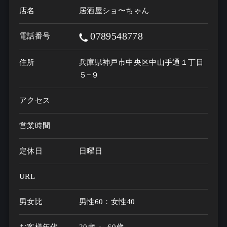
店名
居酒屋ショ〜ちゃん
0789548778
電話番号
住所
兵庫県神戸市中央区中山手通１丁目
５−９
アクセス
営業時間
定休日
日曜日
URL
男女比
男性60：女性40