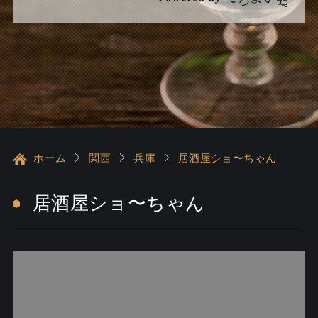
ホーム
関西
兵庫
居酒屋ショ〜ちゃん
居酒屋ショ〜ちゃん