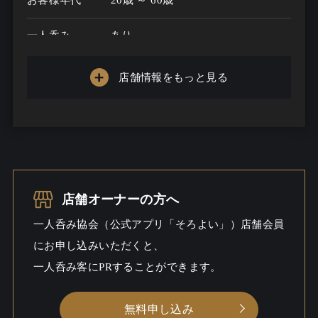
お客様年代
20歳 ～ 60歳
一人呑み
あり
メニュー
店舗情報をもっと見る
お酒の種類
100
一人呑み予算
1000円～3000円
お酒
一人呑み
店舗オーナーの方へ
シーン
一人呑み協会（公式アプリ「そろよい」）店舗会員
にお申し込みいただくと、
一人呑み客にPRすることができます。
無料申し込み