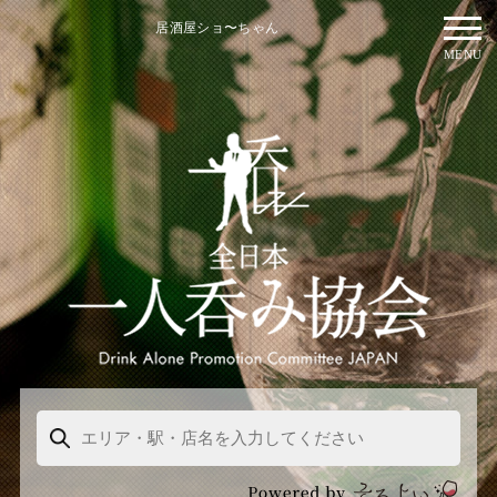
居酒屋ショ〜ちゃん
MENU