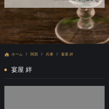
ホーム
関西
兵庫
宴屋 絆
宴屋 絆