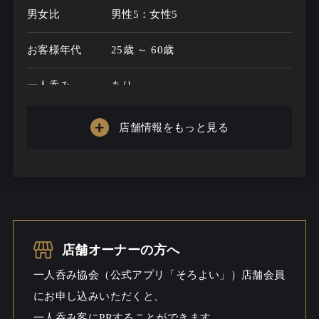
男女比
男性5：女性5
お客様年代
25歳 ～ 60歳
一人呑み
あり
メニュー
店舗情報をもっと見る
お酒の種類
30
一人呑み予算
...
お酒
酒こだわる / ビール / ワイン / ウイ
スキー / 焼酎こだわる
店舗オーナーの方へ
一人呑み
料理充実 / しっとり
一人呑み協会（公式アプリ「そろよい」）店舗会員
シーン
にお申し込みいただくと、
一人呑み客にPRすることができます。